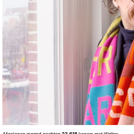
Afgelopen maand zochten
23.618
kopers met Walter