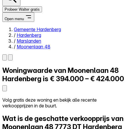
Probeer Walter gratis
Open menu
Gemeente Hardenberg
/
Hardenberg
Close menu
/
Marslanden
/
Moonenlaan 48
Woningwaarde van
Moonenlaan 48
Zelf kopen
Alles-in-één
Hardenberg is
€ 394.000 – € 424.000
Reviews
Prijzen
Log in
Volg gratis deze woning en bekijk alle recente
Probeer Walter gratis
verkoopprijzen in de buurt.
Wat is de geschatte verkoopprijs van
Moonenlaan 48
7773 DT Hardenberg