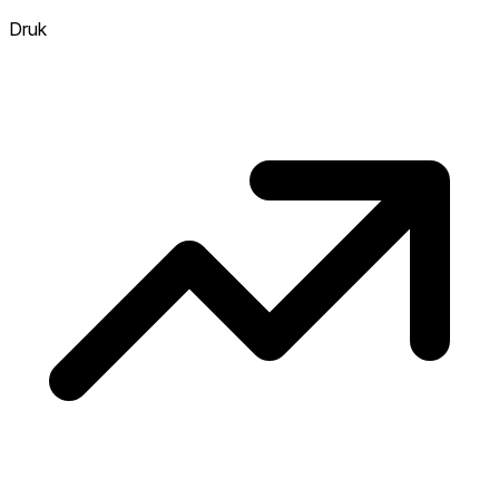
Hoe meer woningen boven vraagprijs
verkopen, hoe heter. Heet? Verwacht
Druk
concurrentie en overweeg boven vraagprijs
te bieden. Koud? Meer ruimte om te
onderhandelen. Gebaseerd op 68
transacties in de afgelopen 12 maanden in
deze buurt.