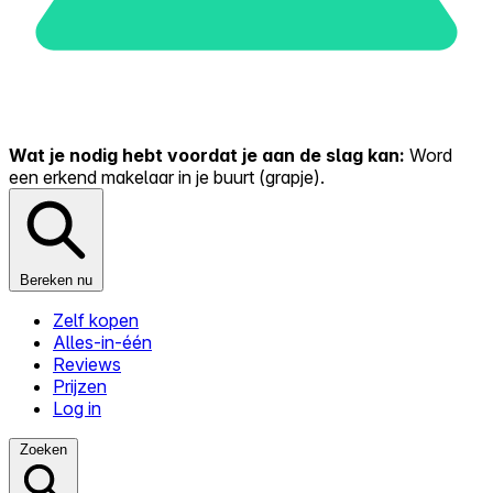
Wat je nodig hebt voordat je aan de slag kan:
Word
een erkend makelaar in je buurt (grapje).
Bereken nu
Zelf kopen
Alles-in-één
Reviews
Prijzen
Log in
Zoeken