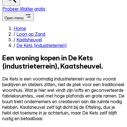
Probeer Walter gratis
Open menu
Home
/
Loon op Zand
Close menu
/
Kaatsheuvel
/
De Kets (industrieterrein)
Een woning kopen in De Kets
(industrieterrein), Kaatsheuvel.
Zelf kopen
Alles-in-één
De Kets is een voormalig industrieterrein waar nu vooral
Reviews
bedrijven en ateliers zitten, niet de plek voor een traditioneel
Prijzen
woonhuis. Wat je hier wel vindt zijn lofts en geconverteerde
fabrieksruimtes, veel met hoge plafonds en grote ramen. De
Log in
buurt trekt ondernemers en creatieven aan die ruimte nodig
Probeer Walter gratis
hebben. Kaatsheuvel zelf ligt dicht bij de Efteling, dus je
hebt dat toerisme in je achtertuin, maar De Kets zelf blijft
rustig en betaalbaar.