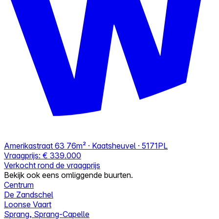
Amerikastraat 63
76m² · Kaatsheuvel · 5171PL
Vraagprijs:
€ 339.000
Verkocht rond de vraagprijs
Bekijk ook eens omliggende buurten.
Centrum
De Zandschel
Loonse Vaart
Sprang, Sprang-Capelle