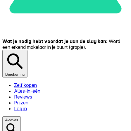
Wat je nodig hebt voordat je aan de slag kan:
Word
een erkend makelaar in je buurt (grapje).
Bereken nu
Zelf kopen
Alles-in-één
Reviews
Prijzen
Log in
Zoeken