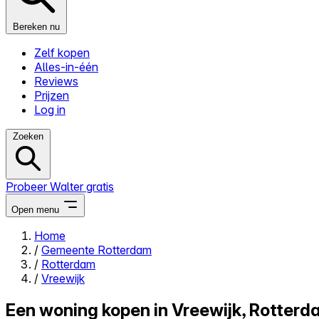
Bereken nu
Zelf kopen
Alles-in-één
Reviews
Prijzen
Log in
Zoeken
Probeer Walter gratis
Open menu
Home
/
Gemeente Rotterdam
Close menu
/
Rotterdam
/
Vreewijk
Een woning kopen in Vreewijk, Rotterd