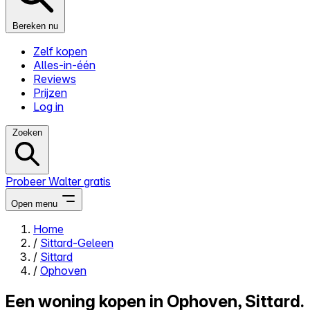
Bereken nu
Zelf kopen
Alles-in-één
Reviews
Prijzen
Log in
Zoeken
Probeer Walter gratis
Open menu
Home
/
Sittard-Geleen
Close menu
/
Sittard
/
Ophoven
Een woning kopen in Ophoven, Sittard.