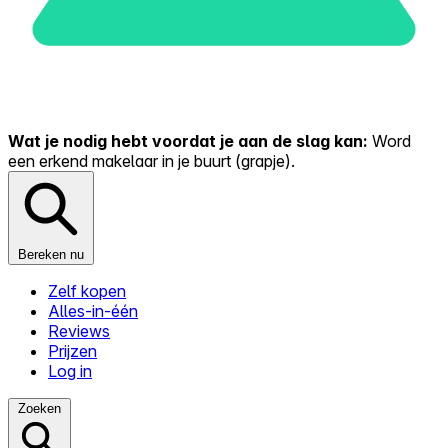
Wat je nodig hebt voordat je aan de slag kan:
Word
een erkend makelaar in je buurt (grapje).
Bereken nu
Zelf kopen
Alles-in-één
Reviews
Prijzen
Log in
Zoeken