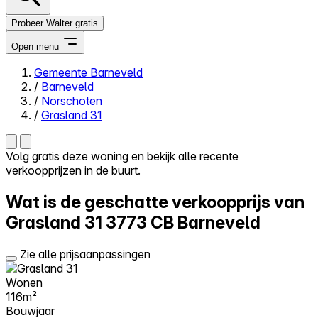
Probeer Walter gratis
Open menu
Gemeente Barneveld
/
Barneveld
Close menu
/
Norschoten
/
Grasland 31
Volg gratis deze woning en bekijk alle recente
verkoopprijzen in de buurt.
Zelf kopen
Alles-in-één
Wat is de geschatte verkoopprijs van
Reviews
Prijzen
Grasland 31
3773 CB Barneveld
Log in
Zie alle prijsaanpassingen
Probeer Walter gratis
Wonen
116m²
Bouwjaar