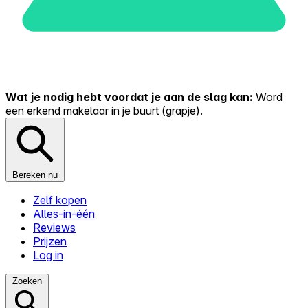
Wat je nodig hebt voordat je aan de slag kan:
Word
een erkend makelaar in je buurt (grapje).
Bereken nu
Zelf kopen
Alles-in-één
Reviews
Prijzen
Log in
Zoeken