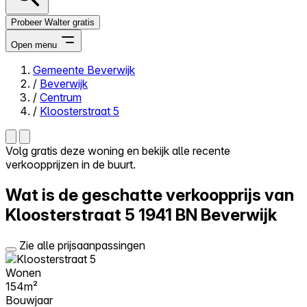
Probeer Walter gratis
Open menu
Gemeente Beverwijk
/
Beverwijk
Close menu
/
Centrum
/
Kloosterstraat 5
Volg gratis deze woning en bekijk alle recente
verkoopprijzen in de buurt.
Zelf kopen
Alles-in-één
Wat is de geschatte verkoopprijs van
Reviews
Prijzen
Kloosterstraat 5
1941 BN Beverwijk
Log in
Zie alle prijsaanpassingen
Probeer Walter gratis
Wonen
154m²
Bouwjaar