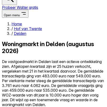
Probeer Walter gratis
Open menu
Home
/
Hof van Twente
Close menu
/
Delden
Woningmarkt in Delden (augustus
2026)
Zelf kopen
De vastgoedmarkt in Delden laat een actieve ontwikkeling
Alles-in-één
zien. Afgelopen kwartaal zijn er 25 huizen verkocht,
Reviews
vergeleken met 21 in het kwartaal daarvoor. De gemiddelde
Prijzen
transactieprijs ging van 483.000 euro naar 549.000 euro.
Per vierkante meter steeg de gemiddelde transactieprijs van
Log in
3.761 euro naar 4.062 euro. De gemiddelde vraagprijs ging
Probeer Walter gratis
van 459.000 euro naar 535.000 euro. De gemiddelde
WOZ-waarde van dit jaar is 10.000 euro hoger dan vorig
jaar. Dit wijst op een toenemende vraag en waarde in de
woningmarkt van Delden.