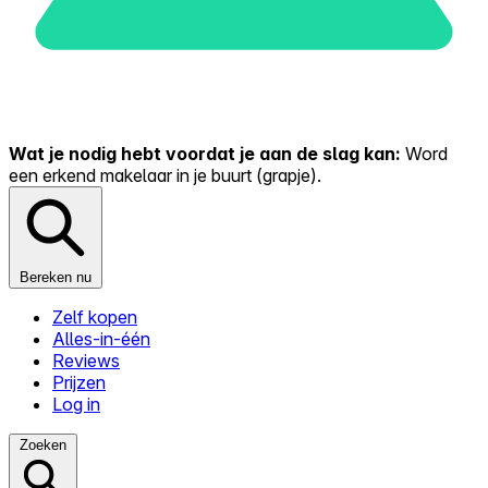
Wat je nodig hebt voordat je aan de slag kan:
Word
een erkend makelaar in je buurt (grapje).
Bereken nu
Zelf kopen
Alles-in-één
Reviews
Prijzen
Log in
Zoeken