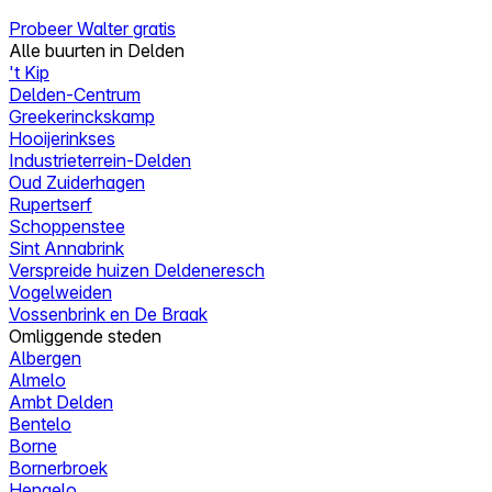
Probeer Walter gratis
Alle buurten in Delden
't Kip
Delden-Centrum
Greekerinckskamp
Hooijerinkses
Industrieterrein-Delden
Oud Zuiderhagen
Rupertserf
Schoppenstee
Sint Annabrink
Verspreide huizen Deldeneresch
Vogelweiden
Vossenbrink en De Braak
Omliggende steden
Albergen
Almelo
Ambt Delden
Bentelo
Borne
Bornerbroek
Hengelo