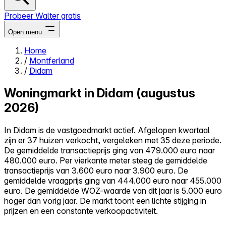
Probeer Walter gratis
Open menu
Home
/
Montferland
Close menu
/
Didam
Woningmarkt in Didam (augustus
2026)
Zelf kopen
In Didam is de vastgoedmarkt actief. Afgelopen kwartaal
Alles-in-één
zijn er 37 huizen verkocht, vergeleken met 35 deze periode.
Reviews
De gemiddelde transactieprijs ging van 479.000 euro naar
Prijzen
480.000 euro. Per vierkante meter steeg de gemiddelde
transactieprijs van 3.600 euro naar 3.900 euro. De
Log in
gemiddelde vraagprijs ging van 444.000 euro naar 455.000
Probeer Walter gratis
euro. De gemiddelde WOZ-waarde van dit jaar is 5.000 euro
hoger dan vorig jaar. De markt toont een lichte stijging in
prijzen en een constante verkoopactiviteit.