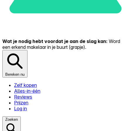
Wat je nodig hebt voordat je aan de slag kan:
Word
een erkend makelaar in je buurt (grapje).
Bereken nu
Zelf kopen
Alles-in-één
Reviews
Prijzen
Log in
Zoeken