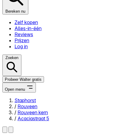
Bereken nu
Zelf kopen
Alles-in-één
Reviews
Prijzen
Log in
Zoeken
Probeer Walter gratis
Open menu
Staphorst
/
Rouveen
Close menu
/
Rouveen kern
/
Acaciastraat 5