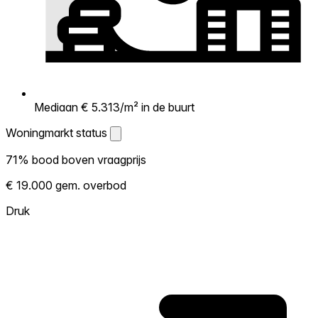
Mediaan € 5.313/m² in de buurt
Woningmarkt status
Woningmarkt status
71% bood boven vraagprijs
Laat zien hoe competitief de markt hier is.
€ 19.000 gem. overbod
Hoe meer woningen boven vraagprijs
verkopen, hoe heter. Heet? Verwacht
Druk
concurrentie en overweeg boven vraagprijs
te bieden. Koud? Meer ruimte om te
onderhandelen. Gebaseerd op 75
transacties in de afgelopen 12 maanden in
deze buurt.