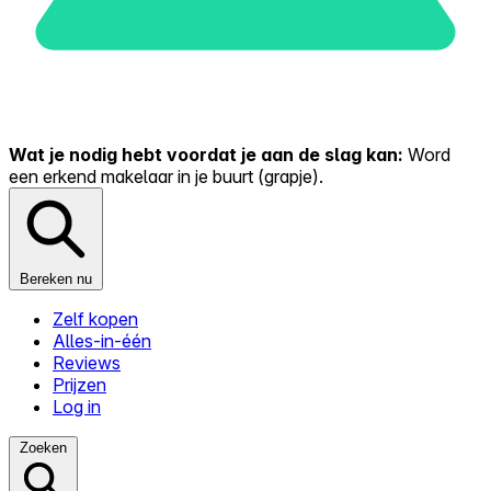
Wat je nodig hebt voordat je aan de slag kan:
Word
een erkend makelaar in je buurt (grapje).
Bereken nu
Zelf kopen
Alles-in-één
Reviews
Prijzen
Log in
Zoeken