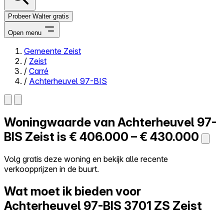
Probeer Walter gratis
Open menu
Gemeente Zeist
/
Zeist
Close menu
/
Carré
/
Achterheuvel 97-BIS
Woningwaarde van
Achterheuvel 97-
Zelf kopen
Alles-in-één
BIS
Zeist is
€ 406.000 – € 430.000
Reviews
Prijzen
Volg gratis deze woning en bekijk alle recente
verkoopprijzen in de buurt.
Log in
Probeer Walter gratis
Wat moet ik bieden voor
Achterheuvel 97-BIS
3701 ZS Zeist