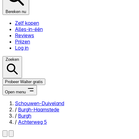
Bereken nu
Zelf kopen
Alles-in-één
Reviews
Prijzen
Log in
Zoeken
Probeer Walter gratis
Open menu
Schouwen-Duiveland
/
Burgh-Haamstede
Close menu
/
Burgh
/
Achterweg 5