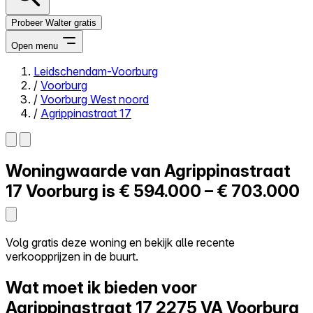
Probeer Walter gratis
Open menu
Leidschendam-Voorburg
/
Voorburg
Close menu
/
Voorburg West noord
/
Agrippinastraat 17
Woningwaarde van
Agrippinastraat
Zelf kopen
Alles-in-één
17
Voorburg is
€ 594.000 – € 703.000
Reviews
Prijzen
Log in
Volg gratis deze woning en bekijk alle recente
Probeer Walter gratis
verkoopprijzen in de buurt.
Wat moet ik bieden voor
Agrippinastraat 17
2275 VA Voorburg