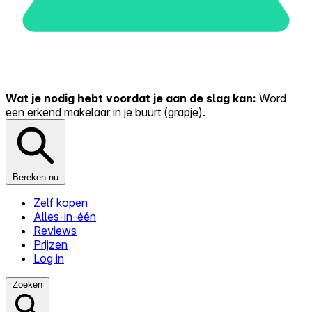
Wat je nodig hebt voordat je aan de slag kan:
Word
een erkend makelaar in je buurt (grapje).
Bereken nu
Zelf kopen
Alles-in-één
Reviews
Prijzen
Log in
Zoeken