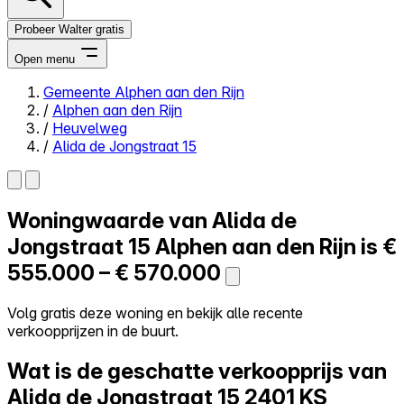
Probeer Walter gratis
Open menu
Gemeente Alphen aan den Rijn
/
Alphen aan den Rijn
Close menu
/
Heuvelweg
/
Alida de Jongstraat 15
Woningwaarde van
Alida de
Zelf kopen
Alles-in-één
Jongstraat 15
Alphen aan den Rijn is
€
Reviews
555.000 – € 570.000
Prijzen
Log in
Volg gratis deze woning en bekijk alle recente
Probeer Walter gratis
verkoopprijzen in de buurt.
Wat is de geschatte verkoopprijs van
Alida de Jongstraat 15
2401 KS