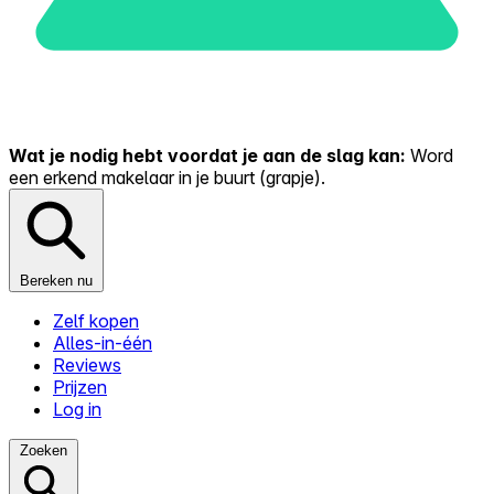
Wat je nodig hebt voordat je aan de slag kan:
Word
een erkend makelaar in je buurt (grapje).
Bereken nu
Zelf kopen
Alles-in-één
Reviews
Prijzen
Log in
Zoeken