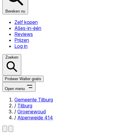
Bereken nu
Zelf kopen
Alles-in-één
Reviews
Prijzen
Log in
Zoeken
Probeer Walter gratis
Open menu
Gemeente Tilburg
/
Tilburg
Close menu
/
Groenewoud
/
Alpenweide 414