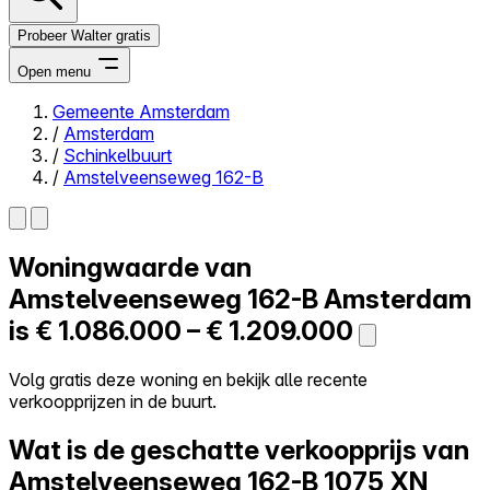
Probeer Walter gratis
Open menu
Gemeente Amsterdam
/
Amsterdam
Close menu
/
Schinkelbuurt
/
Amstelveenseweg 162-B
Woningwaarde van
Zelf kopen
Alles-in-één
Amstelveenseweg 162-B
Amsterdam
Reviews
is
€ 1.086.000 – € 1.209.000
Prijzen
Log in
Volg gratis deze woning en bekijk alle recente
Probeer Walter gratis
verkoopprijzen in de buurt.
Wat is de geschatte verkoopprijs van
Amstelveenseweg 162-B
1075 XN