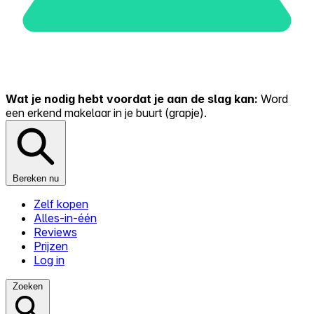
Wat je nodig hebt voordat je aan de slag kan:
Word
een erkend makelaar in je buurt (grapje).
Bereken nu
Zelf kopen
Alles-in-één
Reviews
Prijzen
Log in
Zoeken