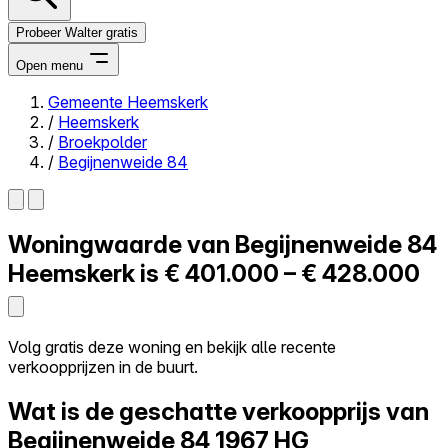
Probeer Walter gratis
Open menu
Gemeente Heemskerk
/
Heemskerk
Close menu
/
Broekpolder
/
Begijnenweide 84
Woningwaarde van
Begijnenweide 84
Zelf kopen
Alles-in-één
Heemskerk is
€ 401.000 – € 428.000
Reviews
Prijzen
Log in
Volg gratis deze woning en bekijk alle recente
Probeer Walter gratis
verkoopprijzen in de buurt.
Wat is de geschatte verkoopprijs van
Begijnenweide 84
1967 HG