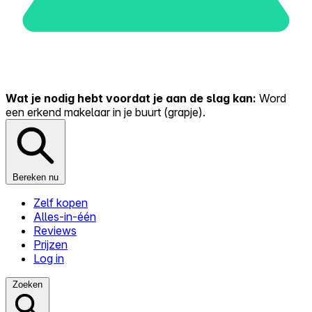
Wat je nodig hebt voordat je aan de slag kan:
Word
een erkend makelaar in je buurt (grapje).
Bereken nu
Zelf kopen
Alles-in-één
Reviews
Prijzen
Log in
Zoeken