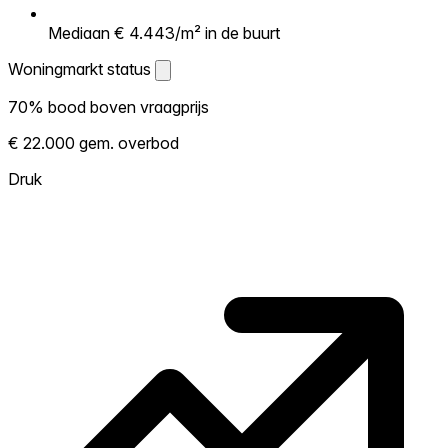
Mediaan € 4.443/m² in de buurt
Woningmarkt status
Woningmarkt status
70% bood boven vraagprijs
Laat zien hoe competitief de markt hier is.
€ 22.000 gem. overbod
Hoe meer woningen boven vraagprijs
verkopen, hoe heter. Heet? Verwacht
Druk
concurrentie en overweeg boven vraagprijs
te bieden. Koud? Meer ruimte om te
onderhandelen. Gebaseerd op 46
transacties in de afgelopen 12 maanden in
deze buurt.