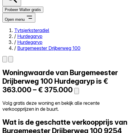
Probeer Walter gratis
Open menu
Tytsjerksteradiel
/
Hurdegaryp
Close menu
/
Hurdegaryp
/
Burgemeester Drijberweg 100
Woningwaarde van
Burgemeester
Zelf kopen
Alles-in-één
Drijberweg 100
Hurdegaryp is
€
Reviews
363.000 – € 375.000
Prijzen
Log in
Volg gratis deze woning en bekijk alle recente
Probeer Walter gratis
verkoopprijzen in de buurt.
Wat is de geschatte verkoopprijs van
Burgemeester Drijberweg 100
9254