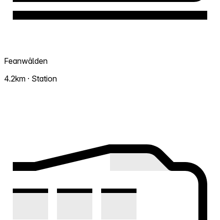
Feanwâlden
4.2km · Station