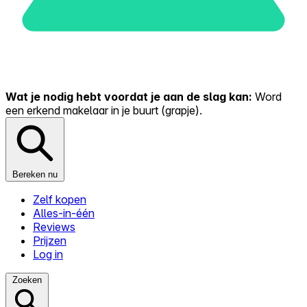
Wat je nodig hebt voordat je aan de slag kan:
Word
een erkend makelaar in je buurt (grapje).
Bereken nu
Zelf kopen
Alles-in-één
Reviews
Prijzen
Log in
Zoeken