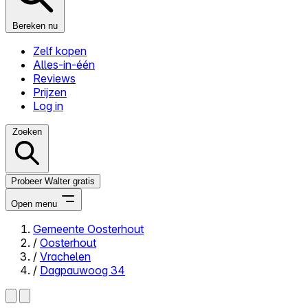
Bereken nu
Zelf kopen
Alles-in-één
Reviews
Prijzen
Log in
Zoeken
Probeer Walter gratis
Open menu
Gemeente Oosterhout
/
Oosterhout
Close menu
/
Vrachelen
/
Dagpauwoog 34