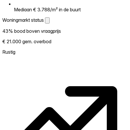
Mediaan € 3.788/m² in de buurt
Woningmarkt status
Woningmarkt status
43% bood boven vraagprijs
Laat zien hoe competitief de markt hier is.
€ 21.000 gem. overbod
Hoe meer woningen boven vraagprijs
verkopen, hoe heter. Heet? Verwacht
Rustig
concurrentie en overweeg boven vraagprijs
te bieden. Koud? Meer ruimte om te
onderhandelen. Gebaseerd op 7 transacties
in de afgelopen 12 maanden in deze buurt.