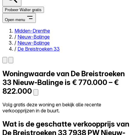
Probeer Walter gratis
Open menu
Midden-Drenthe
/
Nieuw-Balinge
Close menu
/
Nieuw-Balinge
/
De Breistroeken 33
Woningwaarde van
De Breistroeken
Zelf kopen
Alles-in-één
33
Nieuw-Balinge is
€ 770.000 – €
Reviews
822.000
Prijzen
Log in
Volg gratis deze woning en bekijk alle recente
Probeer Walter gratis
verkoopprijzen in de buurt.
Wat is de geschatte verkoopprijs van
De Breistroeken 33
7938 PW Nieuw-