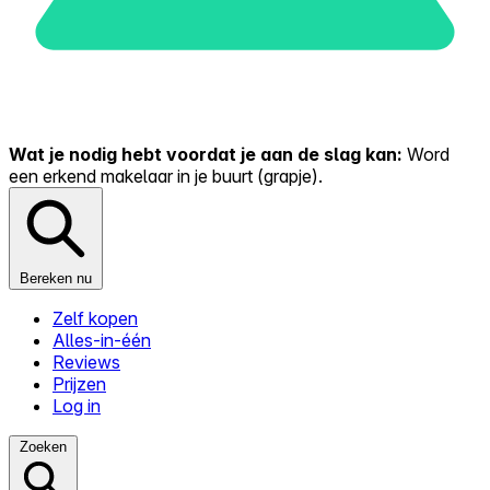
Wat je nodig hebt voordat je aan de slag kan:
Word
een erkend makelaar in je buurt (grapje).
Bereken nu
Zelf kopen
Alles-in-één
Reviews
Prijzen
Log in
Zoeken