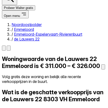
Probeer Walter gratis
Open menu
Noordoostpolder
/
Emmeloord
Close menu
/
Emmeloord-Espelervaart-Rivierenbuurt
/
de Lauwers 22
Woningwaarde van
de Lauwers 22
Zelf kopen
Alles-in-één
Emmeloord is
€ 311.000 – € 326.000
Reviews
Prijzen
Volg gratis deze woning en bekijk alle recente
verkoopprijzen in de buurt.
Log in
Probeer Walter gratis
Wat is de geschatte verkoopprijs van
de Lauwers 22
8303 VH Emmeloord