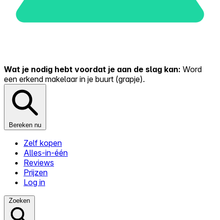
Wat je nodig hebt voordat je aan de slag kan:
Word
een erkend makelaar in je buurt (grapje).
Bereken nu
Zelf kopen
Alles-in-één
Reviews
Prijzen
Log in
Zoeken