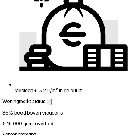
Mediaan € 3.211/m² in de buurt
Woningmarkt status
Woningmarkt status
86% bood boven vraagprijs
Laat zien hoe competitief de markt hier is.
€ 15.000 gem. overbod
Hoe meer woningen boven vraagprijs
verkopen, hoe heter. Heet? Verwacht
Verkopersmarkt