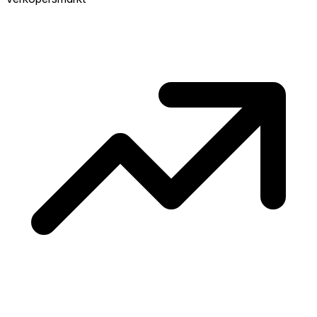
concurrentie en overweeg boven vraagprijs
te bieden. Koud? Meer ruimte om te
onderhandelen. Gebaseerd op 14
transacties in de afgelopen 12 maanden in
deze buurt.