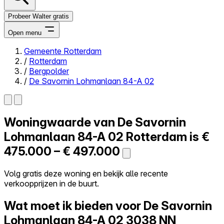
Probeer Walter gratis
Open menu
Gemeente Rotterdam
/
Rotterdam
Close menu
/
Bergpolder
/
De Savornin Lohmanlaan 84-A 02
Woningwaarde van
De Savornin
Zelf kopen
Alles-in-één
Lohmanlaan 84-A 02
Rotterdam is
€
Reviews
475.000 – € 497.000
Prijzen
Log in
Volg gratis deze woning en bekijk alle recente
Probeer Walter gratis
verkoopprijzen in de buurt.
Wat moet ik bieden voor De Savornin
Lohmanlaan 84-A 02
3038 NN