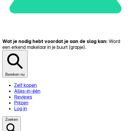
Wat je nodig hebt voordat je aan de slag kan:
Word
een erkend makelaar in je buurt (grapje).
Bereken nu
Zelf kopen
Alles-in-één
Reviews
Prijzen
Log in
Zoeken