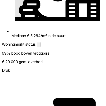
Mediaan € 5.264/m² in de buurt
Woningmarkt status
Woningmarkt status
69% bood boven vraagprijs
Laat zien hoe competitief de markt hier is.
€ 20.000 gem. overbod
Hoe meer woningen boven vraagprijs
verkopen, hoe heter. Heet? Verwacht
Druk
concurrentie en overweeg boven vraagprijs
te bieden. Koud? Meer ruimte om te
onderhandelen. Gebaseerd op 26
transacties in de afgelopen 12 maanden in
deze buurt.