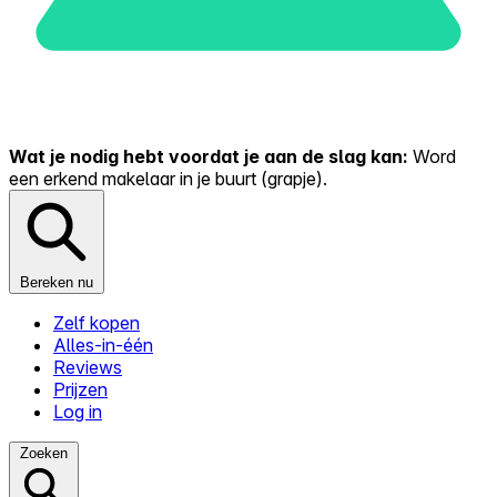
Wat je nodig hebt voordat je aan de slag kan:
Word
een erkend makelaar in je buurt (grapje).
Bereken nu
Zelf kopen
Alles-in-één
Reviews
Prijzen
Log in
Zoeken