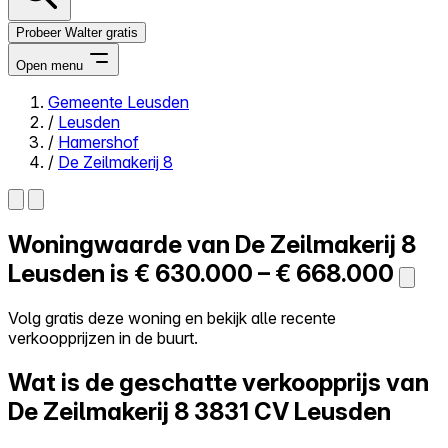
Probeer Walter gratis
Open menu
Gemeente Leusden
/
Leusden
Close menu
/
Hamershof
/
De Zeilmakerij 8
Woningwaarde van
De Zeilmakerij 8
Zelf kopen
Alles-in-één
Leusden is
€ 630.000 – € 668.000
Reviews
Prijzen
Volg gratis deze woning en bekijk alle recente
verkoopprijzen in de buurt.
Log in
Probeer Walter gratis
Wat is de geschatte verkoopprijs van
De Zeilmakerij 8
3831 CV Leusden