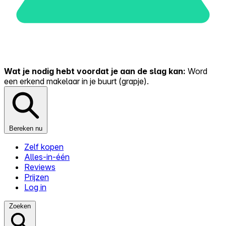
Wat je nodig hebt voordat je aan de slag kan:
Word
een erkend makelaar in je buurt (grapje).
Bereken nu
Zelf kopen
Alles-in-één
Reviews
Prijzen
Log in
Zoeken