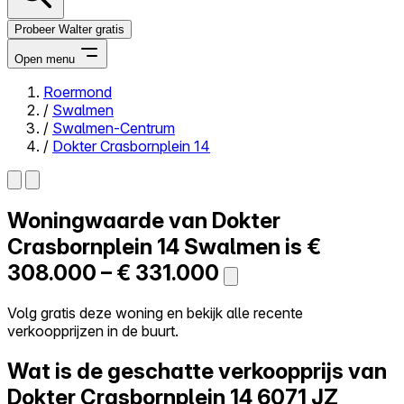
Probeer Walter gratis
Open menu
Roermond
/
Swalmen
Close menu
/
Swalmen-Centrum
/
Dokter Crasbornplein 14
Woningwaarde van
Dokter
Zelf kopen
Alles-in-één
Crasbornplein 14
Swalmen is
€
Reviews
308.000 – € 331.000
Prijzen
Log in
Volg gratis deze woning en bekijk alle recente
Probeer Walter gratis
verkoopprijzen in de buurt.
Wat is de geschatte verkoopprijs van
Dokter Crasbornplein 14
6071 JZ