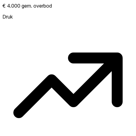
Laat zien hoe competitief de markt hier is.
€ 4.000 gem. overbod
Hoe meer woningen boven vraagprijs
verkopen, hoe heter. Heet? Verwacht
Druk
concurrentie en overweeg boven vraagprijs
te bieden. Koud? Meer ruimte om te
onderhandelen. Gebaseerd op 15
transacties in de afgelopen 12 maanden in
deze buurt.