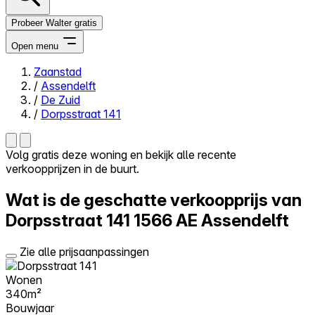
Probeer Walter gratis
Open menu
Zaanstad
/
Assendelft
Close menu
/
De Zuid
/
Dorpsstraat 141
Volg gratis deze woning en bekijk alle recente
verkoopprijzen in de buurt.
Zelf kopen
Alles-in-één
Wat is de geschatte verkoopprijs van
Reviews
Prijzen
Dorpsstraat 141
1566 AE Assendelft
Log in
Zie alle prijsaanpassingen
Probeer Walter gratis
Wonen
340m²
Bouwjaar