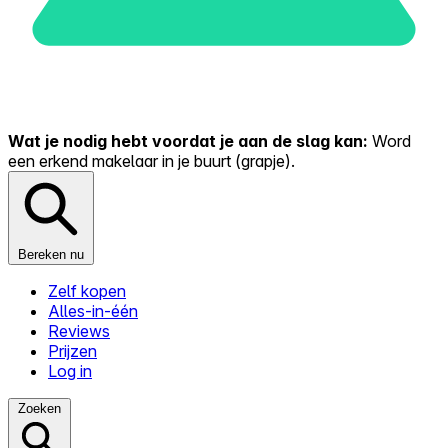
Wat je nodig hebt voordat je aan de slag kan:
Word
een erkend makelaar in je buurt (grapje).
Bereken nu
Zelf kopen
Alles-in-één
Reviews
Prijzen
Log in
Zoeken