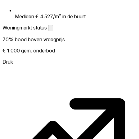
Mediaan € 4.527/m² in de buurt
Woningmarkt status
Woningmarkt status
70% bood boven vraagprijs
Laat zien hoe competitief de markt hier is.
€ 1.000 gem. onderbod
Hoe meer woningen boven vraagprijs
verkopen, hoe heter. Heet? Verwacht
Druk
concurrentie en overweeg boven vraagprijs
te bieden. Koud? Meer ruimte om te
onderhandelen. Gebaseerd op 20
transacties in de afgelopen 12 maanden in
deze buurt.