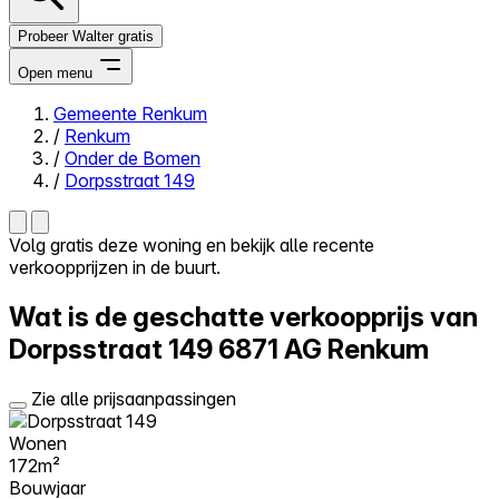
Probeer Walter gratis
Open menu
Gemeente Renkum
/
Renkum
Close menu
/
Onder de Bomen
/
Dorpsstraat 149
Volg gratis deze woning en bekijk alle recente
verkoopprijzen in de buurt.
Zelf kopen
Alles-in-één
Wat is de geschatte verkoopprijs van
Reviews
Prijzen
Dorpsstraat 149
6871 AG Renkum
Log in
Zie alle prijsaanpassingen
Probeer Walter gratis
Wonen
172m²
Bouwjaar