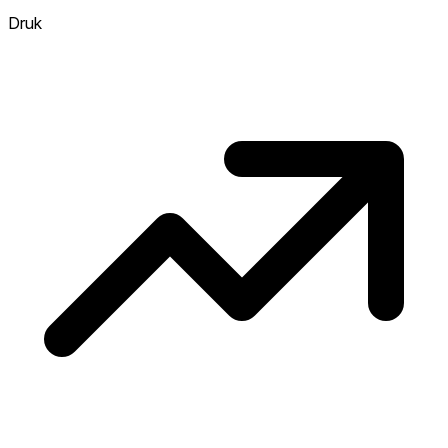
verkopen, hoe heter. Heet? Verwacht
Druk
concurrentie en overweeg boven vraagprijs
te bieden. Koud? Meer ruimte om te
onderhandelen. Gebaseerd op 16
transacties in de afgelopen 12 maanden in
deze buurt.