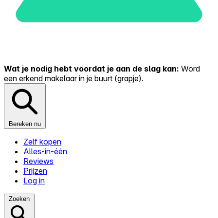
Wat je nodig hebt voordat je aan de slag kan:
Word
een erkend makelaar in je buurt (grapje).
Bereken nu
Zelf kopen
Alles-in-één
Reviews
Prijzen
Log in
Zoeken