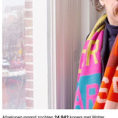
Afgelopen maand zochten
24.942
kopers met Walter