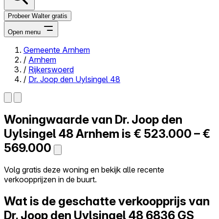
Probeer Walter gratis
Open menu
Gemeente Arnhem
/
Arnhem
Close menu
/
Rijkerswoerd
/
Dr. Joop den Uylsingel 48
Woningwaarde van
Dr. Joop den
Zelf kopen
Alles-in-één
Uylsingel 48
Arnhem is
€ 523.000 – €
Reviews
569.000
Prijzen
Log in
Volg gratis deze woning en bekijk alle recente
Probeer Walter gratis
verkoopprijzen in de buurt.
Wat is de geschatte verkoopprijs van
Dr. Joop den Uylsingel 48
6836 GS