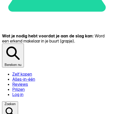
Wat je nodig hebt voordat je aan de slag kan:
Word
een erkend makelaar in je buurt (grapje).
Bereken nu
Zelf kopen
Alles-in-één
Reviews
Prijzen
Log in
Zoeken