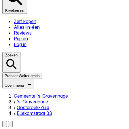
Bereken nu
Zelf kopen
Alles-in-één
Reviews
Prijzen
Log in
Zoeken
Probeer Walter gratis
Open menu
Gemeente 's-Gravenhage
/
's-Gravenhage
Close menu
/
Oostbroek-Zuid
/
Ellekomstraat 33