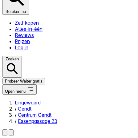
Bereken nu
Zelf kopen
Alles-in-één
Reviews
Prijzen
Log in
Zoeken
Probeer Walter gratis
Open menu
Lingewaard
/
Gendt
Close menu
/
Centrum Gendt
/
Essenpassage 23