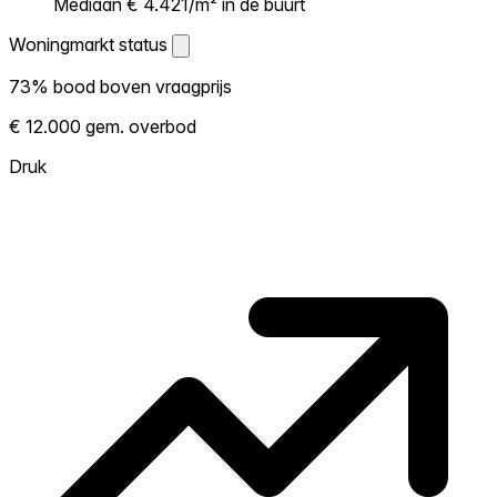
Mediaan € 4.421/m² in de buurt
Woningmarkt status
Woningmarkt status
73% bood boven vraagprijs
Laat zien hoe competitief de markt hier is.
€ 12.000 gem. overbod
Hoe meer woningen boven vraagprijs
verkopen, hoe heter. Heet? Verwacht
Druk
concurrentie en overweeg boven vraagprijs
te bieden. Koud? Meer ruimte om te
onderhandelen. Gebaseerd op 11 transacties
in de afgelopen 12 maanden in deze buurt.