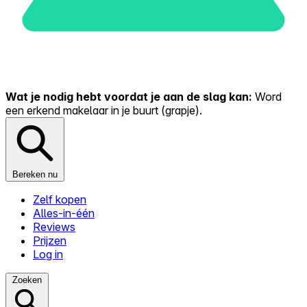
Wat je nodig hebt voordat je aan de slag kan:
Word
een erkend makelaar in je buurt (grapje).
Bereken nu
Zelf kopen
Alles-in-één
Reviews
Prijzen
Log in
Zoeken