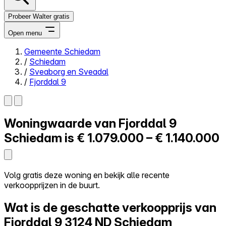
Probeer Walter gratis
Open menu
Gemeente Schiedam
/
Schiedam
Close menu
/
Sveaborg en Sveadal
/
Fjorddal 9
Woningwaarde van
Fjorddal 9
Zelf kopen
Alles-in-één
Schiedam is
€ 1.079.000 – € 1.140.000
Reviews
Prijzen
Log in
Volg gratis deze woning en bekijk alle recente
Probeer Walter gratis
verkoopprijzen in de buurt.
Wat is de geschatte verkoopprijs van
Fjorddal 9
3124 ND Schiedam