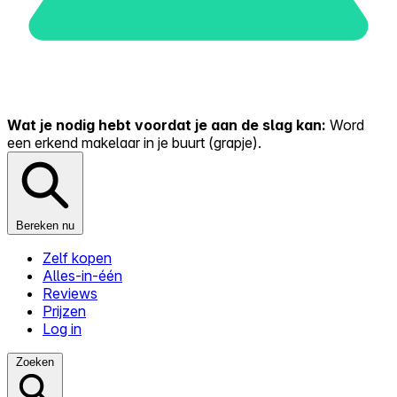
Wat je nodig hebt voordat je aan de slag kan:
Word
een erkend makelaar in je buurt (grapje).
Bereken nu
Zelf kopen
Alles-in-één
Reviews
Prijzen
Log in
Zoeken