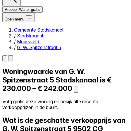
Probeer Walter gratis
Open menu
Gemeente Stadskanaal
/
Stadskanaal
Close menu
/
Maarsveld
/
G. W. Spitzenstraat 5
Woningwaarde van
G. W.
Zelf kopen
Alles-in-één
Spitzenstraat 5
Stadskanaal is
€
Reviews
230.000 – € 242.000
Prijzen
Log in
Volg gratis deze woning en bekijk alle recente
Probeer Walter gratis
verkoopprijzen in de buurt.
Wat is de geschatte verkoopprijs van
G. W. Spitzenstraat 5
9502 CG