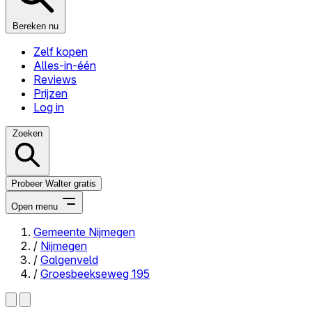
Bereken nu
Zelf kopen
Alles-in-één
Reviews
Prijzen
Log in
Zoeken
Probeer Walter gratis
Open menu
Gemeente Nijmegen
/
Nijmegen
Close menu
/
Galgenveld
/
Groesbeekseweg 195