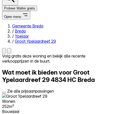
Probeer Walter gratis
Open menu
Gemeente Breda
/
Breda
Close menu
/
Ypelaar
/
Groot Ypelaardreef 29
Volg gratis deze woning en bekijk alle recente
verkoopprijzen in de buurt.
Zelf kopen
Alles-in-één
Wat moet ik bieden voor Groot
Reviews
Prijzen
Ypelaardreef 29
4834 HC Breda
Log in
Zie alle prijsaanpassingen
Probeer Walter gratis
Wonen
252m²
Bouwjaar