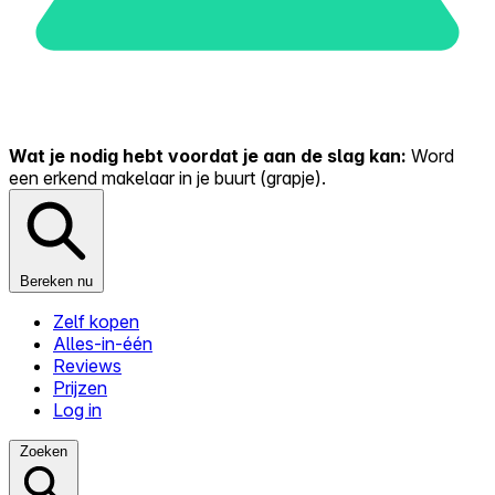
Wat je nodig hebt voordat je aan de slag kan:
Word
een erkend makelaar in je buurt (grapje).
Bereken nu
Zelf kopen
Alles-in-één
Reviews
Prijzen
Log in
Zoeken