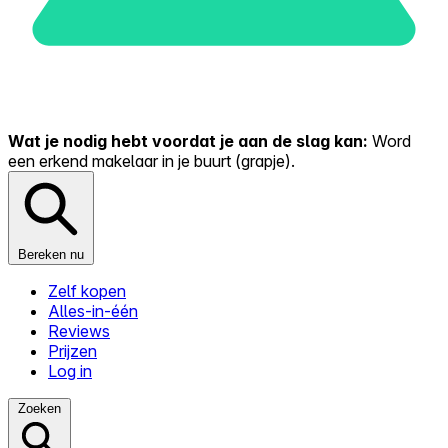
Wat je nodig hebt voordat je aan de slag kan:
Word
een erkend makelaar in je buurt (grapje).
Bereken nu
Zelf kopen
Alles-in-één
Reviews
Prijzen
Log in
Zoeken