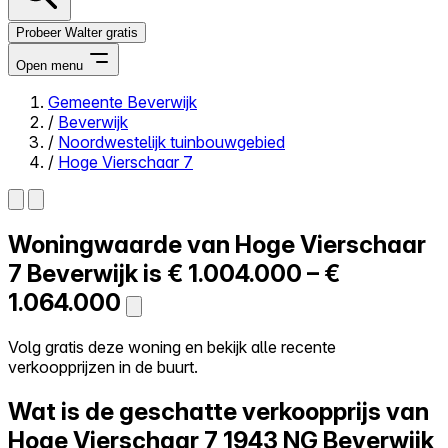
Probeer Walter gratis
Open menu
Gemeente Beverwijk
/
Beverwijk
Close menu
/
Noordwestelijk tuinbouwgebied
/
Hoge Vierschaar 7
Woningwaarde van
Hoge Vierschaar
Zelf kopen
Alles-in-één
7
Beverwijk is
€ 1.004.000 – €
Reviews
1.064.000
Prijzen
Log in
Volg gratis deze woning en bekijk alle recente
Probeer Walter gratis
verkoopprijzen in de buurt.
Wat is de geschatte verkoopprijs van
Hoge Vierschaar 7
1943 NG Beverwijk