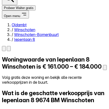
Probeer Walter gratis
Open menu
Oldambt
/
Winschoten
Close menu
/
Winschoten-Bomenbuurt
/
Iepenlaan 8
Woningwaarde van
Iepenlaan 8
Zelf kopen
Alles-in-één
Winschoten is
€ 161.000 – € 184.000
Reviews
Prijzen
Volg gratis deze woning en bekijk alle recente
verkoopprijzen in de buurt.
Log in
Probeer Walter gratis
Wat is de geschatte verkoopprijs van
Iepenlaan 8
9674 BM Winschoten