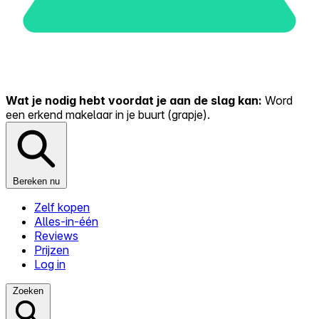
Wat je nodig hebt voordat je aan de slag kan:
Word
een erkend makelaar in je buurt (grapje).
Bereken nu
Zelf kopen
Alles-in-één
Reviews
Prijzen
Log in
Zoeken