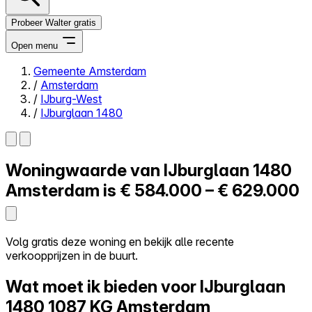
Probeer Walter gratis
Open menu
Gemeente Amsterdam
/
Amsterdam
Close menu
/
IJburg-West
/
IJburglaan 1480
Woningwaarde van
IJburglaan 1480
Zelf kopen
Alles-in-één
Amsterdam is
€ 584.000 – € 629.000
Reviews
Prijzen
Log in
Volg gratis deze woning en bekijk alle recente
Probeer Walter gratis
verkoopprijzen in de buurt.
Wat moet ik bieden voor IJburglaan
1480
1087 KG Amsterdam