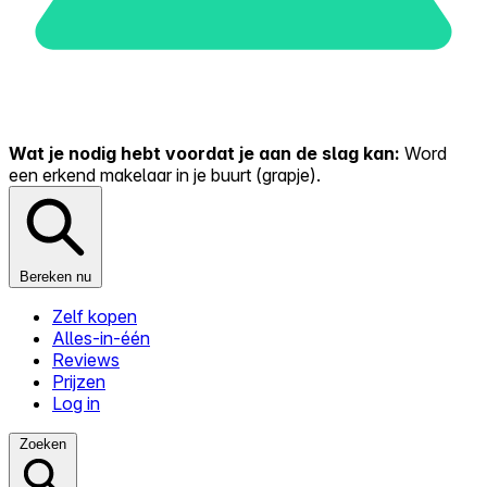
Wat je nodig hebt voordat je aan de slag kan:
Word
een erkend makelaar in je buurt (grapje).
Bereken nu
Zelf kopen
Alles-in-één
Reviews
Prijzen
Log in
Zoeken