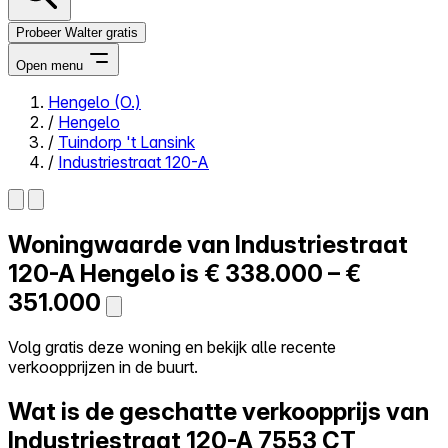
Probeer Walter gratis
Open menu
Hengelo (O.)
/
Hengelo
Close menu
/
Tuindorp 't Lansink
/
Industriestraat 120-A
Woningwaarde van
Industriestraat
Zelf kopen
Alles-in-één
120-A
Hengelo is
€ 338.000 – €
Reviews
351.000
Prijzen
Log in
Volg gratis deze woning en bekijk alle recente
Probeer Walter gratis
verkoopprijzen in de buurt.
Wat is de geschatte verkoopprijs van
Industriestraat 120-A
7553 CT