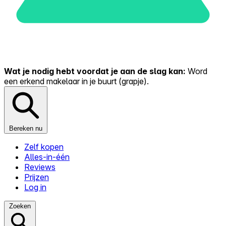
Wat je nodig hebt voordat je aan de slag kan:
Word
een erkend makelaar in je buurt (grapje).
Bereken nu
Zelf kopen
Alles-in-één
Reviews
Prijzen
Log in
Zoeken