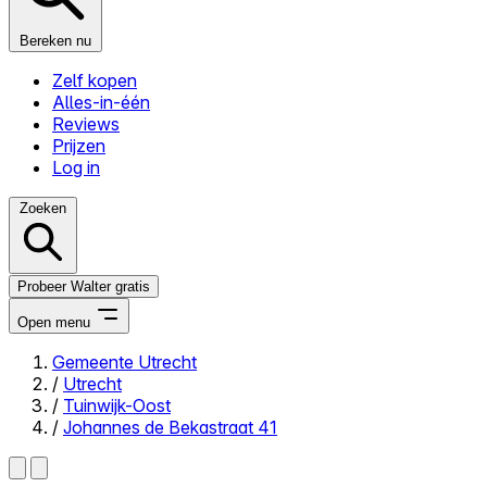
Bereken nu
Zelf kopen
Alles-in-één
Reviews
Prijzen
Log in
Zoeken
Probeer Walter gratis
Open menu
Gemeente Utrecht
/
Utrecht
Close menu
/
Tuinwijk-Oost
/
Johannes de Bekastraat 41