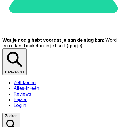
Wat je nodig hebt voordat je aan de slag kan:
Word
een erkend makelaar in je buurt (grapje).
Bereken nu
Zelf kopen
Alles-in-één
Reviews
Prijzen
Log in
Zoeken