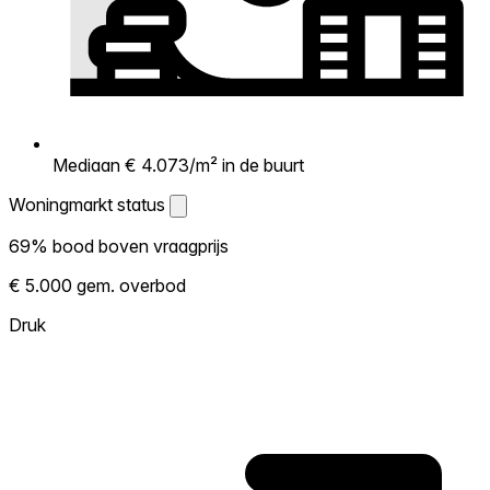
Mediaan € 4.073/m² in de buurt
Woningmarkt status
Woningmarkt status
69% bood boven vraagprijs
Laat zien hoe competitief de markt hier is.
€ 5.000 gem. overbod
Hoe meer woningen boven vraagprijs
verkopen, hoe heter. Heet? Verwacht
Druk
concurrentie en overweeg boven vraagprijs
te bieden. Koud? Meer ruimte om te
onderhandelen. Gebaseerd op 98
transacties in de afgelopen 12 maanden in
deze buurt.