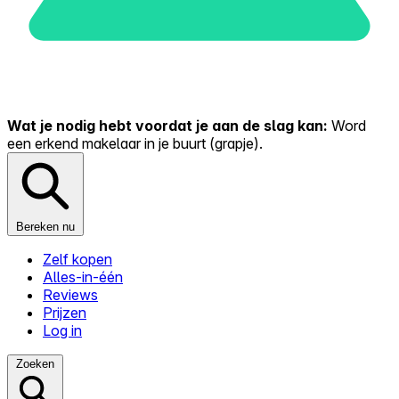
Wat je nodig hebt voordat je aan de slag kan:
Word
een erkend makelaar in je buurt (grapje).
Bereken nu
Zelf kopen
Alles-in-één
Reviews
Prijzen
Log in
Zoeken