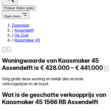
Probeer Walter gratis
Open menu
Zaanstad
/
Assendelft
Close menu
/
De Zuid
/
Kaasmaker 45
Woningwaarde van
Kaasmaker 45
Zelf kopen
Alles-in-één
Assendelft is
€ 428.000 – € 441.000
Reviews
Prijzen
Volg gratis deze woning en bekijk alle recente
verkoopprijzen in de buurt.
Log in
Probeer Walter gratis
Wat is de geschatte verkoopprijs van
Kaasmaker 45
1566 RB Assendelft