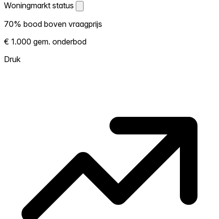
Woningmarkt status
Woningmarkt status
70% bood boven vraagprijs
Laat zien hoe competitief de markt hier is.
€ 1.000 gem. onderbod
Hoe meer woningen boven vraagprijs
verkopen, hoe heter. Heet? Verwacht
Druk
concurrentie en overweeg boven vraagprijs
te bieden. Koud? Meer ruimte om te
onderhandelen. Gebaseerd op 20
transacties in de afgelopen 12 maanden in
deze buurt.