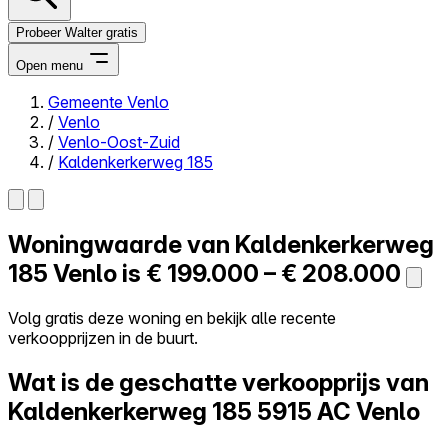
Probeer Walter gratis
Open menu
Gemeente Venlo
/
Venlo
Close menu
/
Venlo-Oost-Zuid
/
Kaldenkerkerweg 185
Woningwaarde van
Kaldenkerkerweg
Zelf kopen
Alles-in-één
185
Venlo is
€ 199.000 – € 208.000
Reviews
Prijzen
Volg gratis deze woning en bekijk alle recente
verkoopprijzen in de buurt.
Log in
Probeer Walter gratis
Wat is de geschatte verkoopprijs van
Kaldenkerkerweg 185
5915 AC Venlo