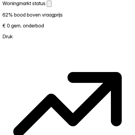
Woningmarkt status
Woningmarkt status
62% bood boven vraagprijs
Laat zien hoe competitief de markt hier is.
€ 0 gem. onderbod
Hoe meer woningen boven vraagprijs
verkopen, hoe heter. Heet? Verwacht
Druk
concurrentie en overweeg boven vraagprijs
te bieden. Koud? Meer ruimte om te
onderhandelen. Gebaseerd op 45
transacties in de afgelopen 12 maanden in
deze buurt.