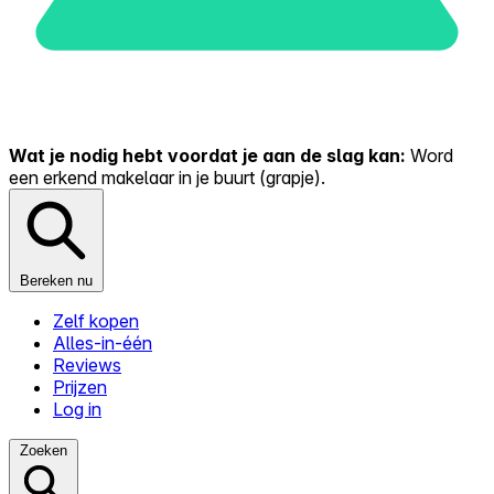
Wat je nodig hebt voordat je aan de slag kan:
Word
een erkend makelaar in je buurt (grapje).
Bereken nu
Zelf kopen
Alles-in-één
Reviews
Prijzen
Log in
Zoeken