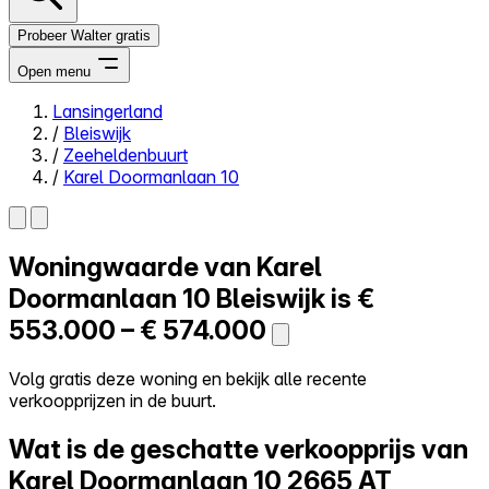
Probeer Walter gratis
Open menu
Lansingerland
/
Bleiswijk
Close menu
/
Zeeheldenbuurt
/
Karel Doormanlaan 10
Woningwaarde van
Karel
Zelf kopen
Alles-in-één
Doormanlaan 10
Bleiswijk is
€
Reviews
553.000 – € 574.000
Prijzen
Log in
Volg gratis deze woning en bekijk alle recente
Probeer Walter gratis
verkoopprijzen in de buurt.
Wat is de geschatte verkoopprijs van
Karel Doormanlaan 10
2665 AT