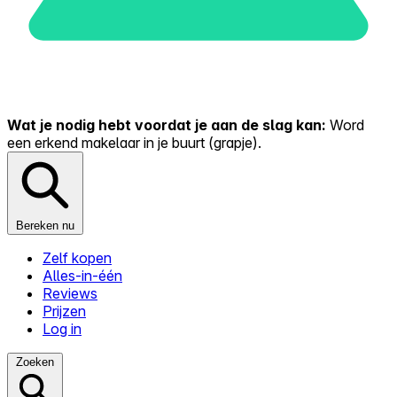
Wat je nodig hebt voordat je aan de slag kan:
Word
een erkend makelaar in je buurt (grapje).
Bereken nu
Zelf kopen
Alles-in-één
Reviews
Prijzen
Log in
Zoeken