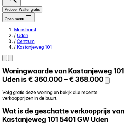
Probeer Walter gratis
Open menu
Maashorst
/
Uden
Close menu
/
Centrum
/
Kastanjeweg 101
Woningwaarde van
Kastanjeweg 101
Zelf kopen
Alles-in-één
Uden is
€ 360.000 – € 368.000
Reviews
Prijzen
Volg gratis deze woning en bekijk alle recente
verkoopprijzen in de buurt.
Log in
Probeer Walter gratis
Wat is de geschatte verkoopprijs van
Kastanjeweg 101
5401 GW Uden