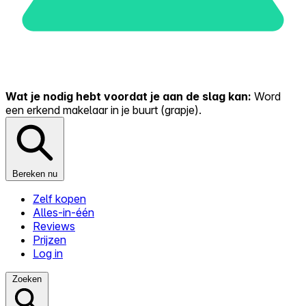
Wat je nodig hebt voordat je aan de slag kan:
Word
een erkend makelaar in je buurt (grapje).
Bereken nu
Zelf kopen
Alles-in-één
Reviews
Prijzen
Log in
Zoeken