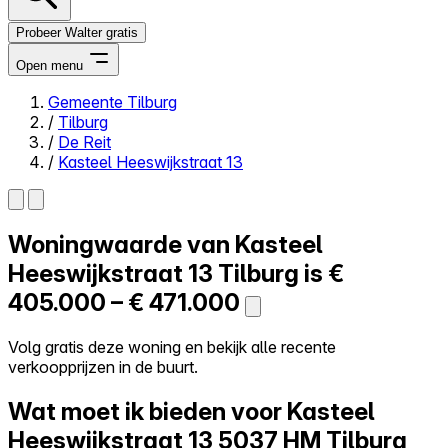
Probeer Walter gratis
Open menu
Gemeente Tilburg
/
Tilburg
Close menu
/
De Reit
/
Kasteel Heeswijkstraat 13
Woningwaarde van
Kasteel
Zelf kopen
Alles-in-één
Heeswijkstraat 13
Tilburg is
€
Reviews
405.000 – € 471.000
Prijzen
Log in
Volg gratis deze woning en bekijk alle recente
Probeer Walter gratis
verkoopprijzen in de buurt.
Wat moet ik bieden voor Kasteel
Heeswijkstraat 13
5037 HM Tilburg