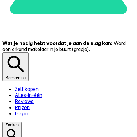
Wat je nodig hebt voordat je aan de slag kan:
Word
een erkend makelaar in je buurt (grapje).
Bereken nu
Zelf kopen
Alles-in-één
Reviews
Prijzen
Log in
Zoeken