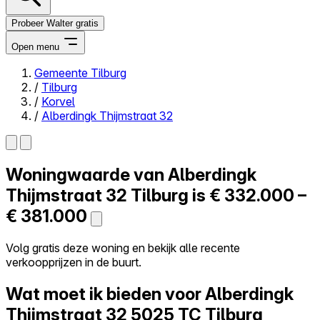
Probeer Walter gratis
Open menu
Gemeente Tilburg
/
Tilburg
Close menu
/
Korvel
/
Alberdingk Thijmstraat 32
Woningwaarde van
Alberdingk
Zelf kopen
Alles-in-één
Thijmstraat 32
Tilburg is
€ 332.000 –
Reviews
€ 381.000
Prijzen
Log in
Volg gratis deze woning en bekijk alle recente
Probeer Walter gratis
verkoopprijzen in de buurt.
Wat moet ik bieden voor Alberdingk
Thijmstraat 32
5025 TC Tilburg