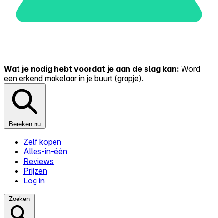
Wat je nodig hebt voordat je aan de slag kan:
Word
een erkend makelaar in je buurt (grapje).
Bereken nu
Zelf kopen
Alles-in-één
Reviews
Prijzen
Log in
Zoeken