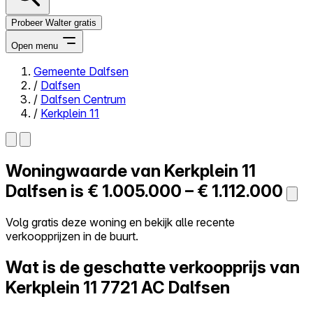
Probeer Walter gratis
Open menu
Gemeente Dalfsen
/
Dalfsen
Close menu
/
Dalfsen Centrum
/
Kerkplein 11
Woningwaarde van
Kerkplein 11
Zelf kopen
Alles-in-één
Dalfsen is
€ 1.005.000 – € 1.112.000
Reviews
Prijzen
Volg gratis deze woning en bekijk alle recente
verkoopprijzen in de buurt.
Log in
Probeer Walter gratis
Wat is de geschatte verkoopprijs van
Kerkplein 11
7721 AC Dalfsen