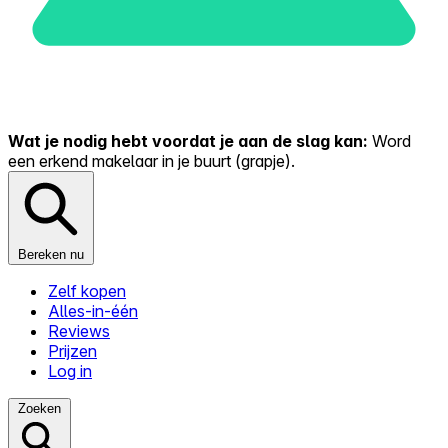
Wat je nodig hebt voordat je aan de slag kan:
Word
een erkend makelaar in je buurt (grapje).
Bereken nu
Zelf kopen
Alles-in-één
Reviews
Prijzen
Log in
Zoeken