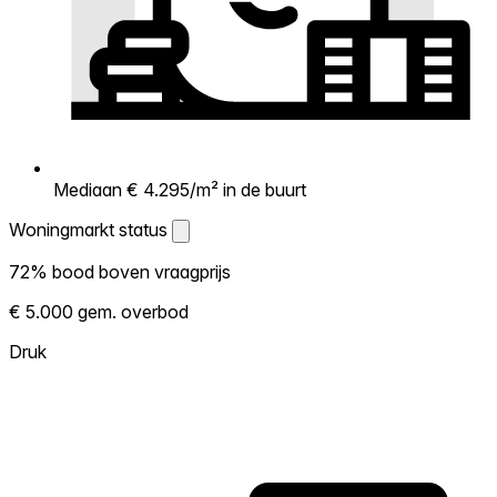
Mediaan € 4.295/m² in de buurt
Woningmarkt status
Woningmarkt status
72% bood boven vraagprijs
Laat zien hoe competitief de markt hier is.
€ 5.000 gem. overbod
Hoe meer woningen boven vraagprijs
verkopen, hoe heter. Heet? Verwacht
Druk
concurrentie en overweeg boven vraagprijs
te bieden. Koud? Meer ruimte om te
onderhandelen. Gebaseerd op 43
transacties in de afgelopen 12 maanden in
deze buurt.