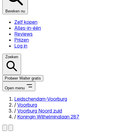
Bereken nu
Zelf kopen
Alles-in-één
Reviews
Prijzen
Log in
Zoeken
Probeer Walter gratis
Open menu
Leidschendam-Voorburg
/
Voorburg
Close menu
/
Voorburg Noord zuid
/
Koningin Wilhelminalaan 287