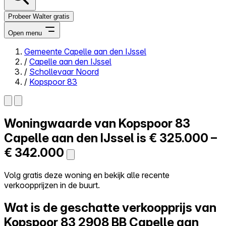
Probeer Walter gratis
Open menu
Gemeente Capelle aan den IJssel
/
Capelle aan den IJssel
Close menu
/
Schollevaar Noord
/
Kopspoor 83
Woningwaarde van
Kopspoor 83
Zelf kopen
Alles-in-één
Capelle aan den IJssel is
€ 325.000 –
Reviews
€ 342.000
Prijzen
Log in
Volg gratis deze woning en bekijk alle recente
Probeer Walter gratis
verkoopprijzen in de buurt.
Wat is de geschatte verkoopprijs van
Kopspoor 83
2908 BB Capelle aan