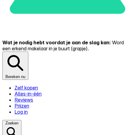
Wat je nodig hebt voordat je aan de slag kan:
Word
een erkend makelaar in je buurt (grapje).
Bereken nu
Zelf kopen
Alles-in-één
Reviews
Prijzen
Log in
Zoeken