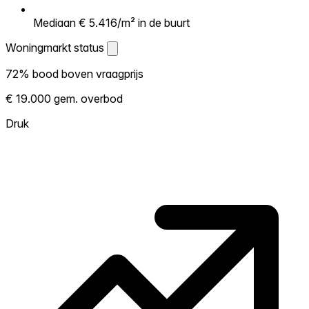
Mediaan € 5.416/m² in de buurt
Woningmarkt status
Woningmarkt status
72% bood boven vraagprijs
Laat zien hoe competitief de markt hier is.
€ 19.000 gem. overbod
Hoe meer woningen boven vraagprijs
verkopen, hoe heter. Heet? Verwacht
Druk
concurrentie en overweeg boven vraagprijs
te bieden. Koud? Meer ruimte om te
onderhandelen. Gebaseerd op 18
transacties in de afgelopen 12 maanden in
deze buurt.