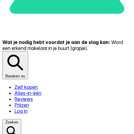
Wat je nodig hebt voordat je aan de slag kan:
Word
een erkend makelaar in je buurt (grapje).
Bereken nu
Zelf kopen
Alles-in-één
Reviews
Prijzen
Log in
Zoeken