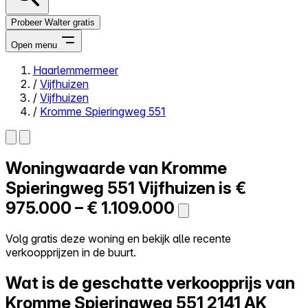
Probeer Walter gratis
Open menu
Haarlemmermeer
/
Vijfhuizen
Close menu
/
Vijfhuizen
/
Kromme Spieringweg 551
Woningwaarde van
Kromme
Zelf kopen
Alles-in-één
Spieringweg 551
Vijfhuizen is
€
Reviews
975.000 – € 1.109.000
Prijzen
Log in
Volg gratis deze woning en bekijk alle recente
Probeer Walter gratis
verkoopprijzen in de buurt.
Wat is de geschatte verkoopprijs van
Kromme Spieringweg 551
2141 AK