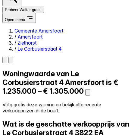
Probeer Walter gratis
Open menu
Gemeente Amersfoort
/
Amersfoort
Close menu
/
Zielhorst
/
Le Corbusierstraat 4
Woningwaarde van
Le
Zelf kopen
Alles-in-één
Corbusierstraat 4
Amersfoort is
€
Reviews
1.235.000 – € 1.305.000
Prijzen
Log in
Volg gratis deze woning en bekijk alle recente
Probeer Walter gratis
verkoopprijzen in de buurt.
Wat is de geschatte verkoopprijs van
Le Corbusierstraat 4
3822 EA