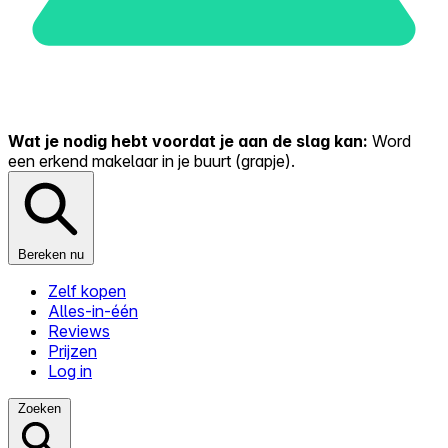
Wat je nodig hebt voordat je aan de slag kan:
Word
een erkend makelaar in je buurt (grapje).
Bereken nu
Zelf kopen
Alles-in-één
Reviews
Prijzen
Log in
Zoeken