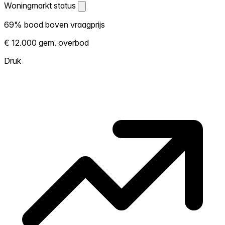
Woningmarkt status
Woningmarkt status
69% bood boven vraagprijs
Laat zien hoe competitief de markt hier is.
€ 12.000 gem. overbod
Hoe meer woningen boven vraagprijs
verkopen, hoe heter. Heet? Verwacht
Druk
concurrentie en overweeg boven vraagprijs
te bieden. Koud? Meer ruimte om te
onderhandelen. Gebaseerd op 16
transacties in de afgelopen 12 maanden in
deze buurt.