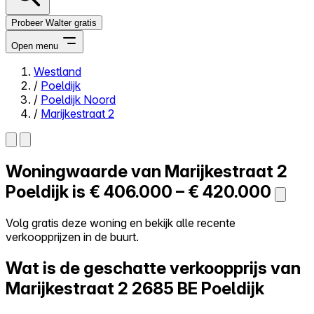
Probeer Walter gratis
Open menu
Westland
/
Poeldijk
Close menu
/
Poeldijk Noord
/
Marijkestraat 2
Woningwaarde van
Marijkestraat 2
Zelf kopen
Alles-in-één
Poeldijk is
€ 406.000 – € 420.000
Reviews
Prijzen
Volg gratis deze woning en bekijk alle recente
verkoopprijzen in de buurt.
Log in
Probeer Walter gratis
Wat is de geschatte verkoopprijs van
Marijkestraat 2
2685 BE Poeldijk