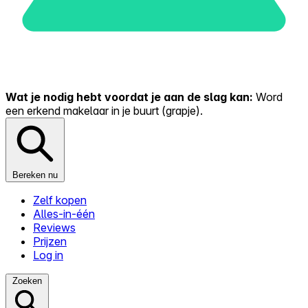
Wat je nodig hebt voordat je aan de slag kan:
Word
een erkend makelaar in je buurt (grapje).
Bereken nu
Zelf kopen
Alles-in-één
Reviews
Prijzen
Log in
Zoeken